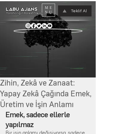
ME
LABU AJANS
Teklif Al
NU
Yaratıcılığın Kolektif Gücü
Zihin, Zekâ ve Zanaat:
Yapay Zekâ Çağında Emek,
Üretim ve İşin Anlamı
Emek, sadece ellerle 
yapılmaz
Bir işin anlamı değişiyorsa, sadece 