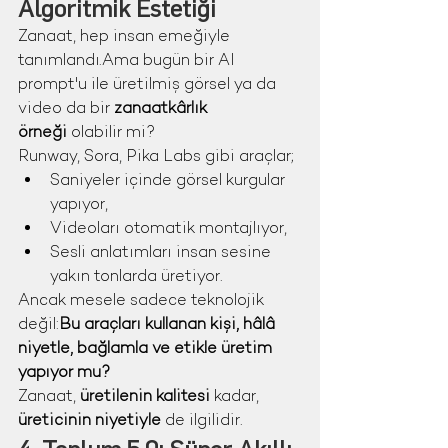
Algoritmik Estetiği
Zanaat, hep insan emeğiyle 
tanımlandı.Ama bugün bir AI 
prompt'u ile üretilmiş görsel ya da 
video da bir 
zanaatkârlık 
örneği
 olabilir mi?
Runway, Sora, Pika Labs gibi araçlar;
Saniyeler içinde görsel kurgular 
yapıyor,
Videoları otomatik montajlıyor,
Sesli anlatımları insan sesine 
yakın tonlarda üretiyor.
Ancak mesele sadece teknolojik 
değil:
Bu araçları kullanan kişi, hâlâ 
niyetle, bağlamla ve etikle üretim 
yapıyor mu?
Zanaat, 
üretilenin kalitesi
 kadar, 
üreticinin niyetiyle
 de ilgilidir.