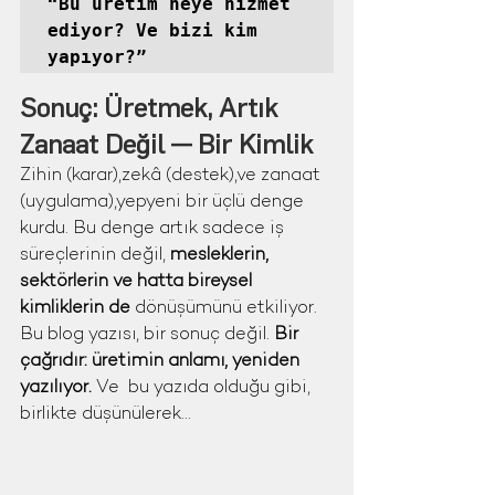
“Bu üretim neye hizmet 
ediyor? Ve bizi kim 
yapıyor?”
Sonuç: Üretmek, Artık 
Zanaat Değil — Bir Kimlik
Zihin (karar),zekâ (destek),ve zanaat 
(uygulama),yepyeni bir üçlü denge 
kurdu. Bu denge artık sadece iş 
süreçlerinin değil, 
mesleklerin, 
sektörlerin ve hatta bireysel 
kimliklerin de
 dönüşümünü etkiliyor.
Bu blog yazısı, bir sonuç değil. 
Bir 
çağrıdır: üretimin anlamı, yeniden 
yazılıyor. 
Ve  bu yazıda olduğu gibi, 
birlikte düşünülerek...