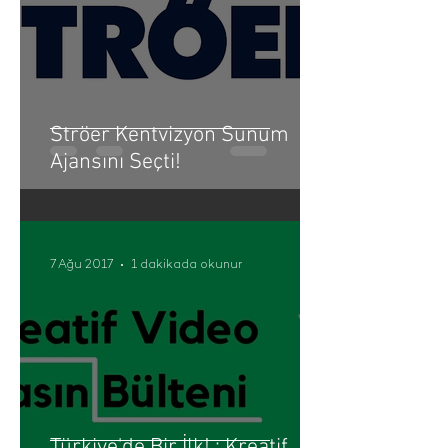
Ströer Kentvizyon Sunum
Ajansını Seçti!
7 Ağu 2017
1 dakikada okunur
Türkiye'de Bir İlk! : Kreatif