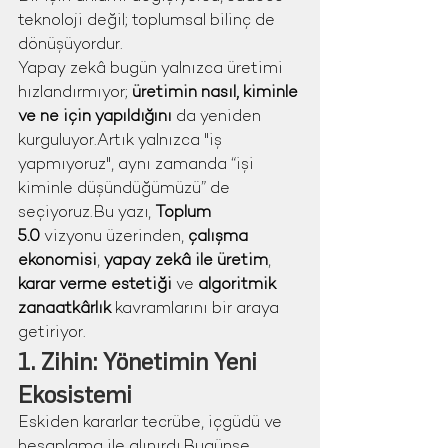
teknoloji değil; toplumsal bilinç de 
dönüşüyordur.
Yapay zekâ bugün yalnızca üretimi 
hızlandırmıyor; 
üretimin nasıl, kiminle 
ve ne için yapıldığını
 da yeniden 
kurguluyor.Artık yalnızca "iş 
yapmıyoruz", aynı zamanda “işi 
kiminle düşündüğümüzü” de 
seçiyoruz.Bu yazı, 
Toplum 
5.0
 vizyonu üzerinden, 
çalışma 
ekonomisi
, 
yapay zekâ ile üretim
, 
karar verme estetiği
 ve 
algoritmik 
zanaatkârlık
 kavramlarını bir araya 
getiriyor.
1. Zihin: Yönetimin Yeni 
Ekosistemi
Eskiden kararlar tecrübe, içgüdü ve 
hesaplama ile alınırdı.Bugünse 