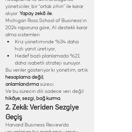
yöneticiler, bir “ortak zihin” ile karar 
alıyor: 
Yapay zekâ ile.
Michigan Ross School of Business’ın 
2024 raporuna göre, AI destekli karar 
alma sistemleri:
Kriz yönetiminde %34 daha 
hızlı yanıt üretiyor,
Hedef bazlı planlamada %21 
daha isabetli strateji sunuyor.
Bu veriler gösteriyor ki yönetim, artık 
hesaplama değil; 
anlamlandırma
 süreci.
Ve bu sürecin dili sadece veri değil: 
hikâye, sezgi, bağ kurma.
2. Zekâ: Veriden Sezgiye 
Geçiş
Harvard Business Review’da 