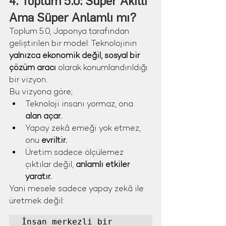
4. Toplum 5.0: Süper Akıllı 
Ama Süper Anlamlı mı?
Toplum 5.0, Japonya tarafından 
geliştirilen bir model: Teknolojinin 
yalnızca ekonomik değil, sosyal bir 
çözüm aracı
 olarak konumlandırıldığı 
bir vizyon.
Bu vizyona göre;
Teknoloji insanı yormaz, ona 
alan açar.
Yapay zekâ emeği yok etmez, 
onu 
evriltir.
Üretim sadece ölçülemez 
çıktılar değil, 
anlamlı etkiler 
yaratır.
Yani mesele sadece yapay zekâ ile 
üretmek değil:
İnsan merkezli bir 