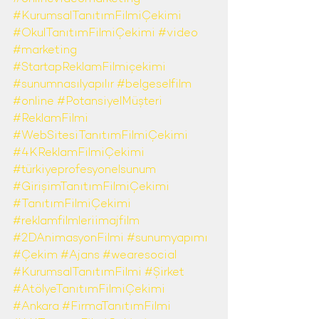
#KurumsalTanıtımFilmiÇekimi
#OkulTanıtımFilmiÇekimi
#video
#marketing
#StartapReklamFilmiçekimi
#sunumnasılyapılır
#belgeselfilm
#online
#PotansiyelMüşteri
#ReklamFilmi
#WebSitesiTanıtımFilmiÇekimi
#4KReklamFilmiÇekimi
#türkiyeprofesyonelsunum
#GirişimTanıtımFilmiÇekimi
#TanıtımFilmiÇekimi
#reklamfilmleriimajfilm
#2DAnimasyonFilmi
#sunumyapımı
#Çekim
#Ajans
#wearesocial
#KurumsalTanıtımFilmi
#Şirket
#AtölyeTanıtımFilmiÇekimi
#Ankara
#FirmaTanıtımFilmi