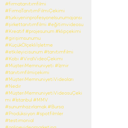
#firmatanıtımfilmi
#FirmaTanıtımFilmiÇekimi
#türkiyeninprofesyonelsunumajansı
#şirkettanıtımfilmi
#eğitimvideosu
#Kreatif
#projesunum
#klipçekimi
#girişimsunumu
#KüçükÖlçekliİşletme
#etkileyicisunum
#tanıtımfilmi
#Kobi
#ViralVideoÇekimi
#MüşteriMemnuniyeti
#İzmir
#tanıtımfilmiçekimi
#MüşteriMemnuniyetiVideoları
#Nedir
#MüşteriMemnuniyetiVideosuÇeki
mi
#İstanbul
#MMV
#sunumhazırlamak
#Bursa
#Prodüksiyon
#spotfilmler
#testimonial
#onlinevideomarketing