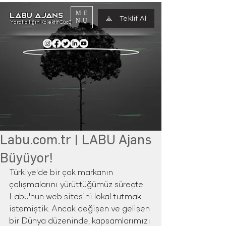
ME
LABU AJANS
Teklif Al
NU
Yaratıcılığın Kolektif Gücü
Labu.com.tr | LABU Ajans
Büyüyor!
Türkiye'de bir çok markanın 
çalışmalarını yürüttüğümüz süreçte 
Labu'nun web sitesini lokal tutmak 
istemiştik. Ancak değişen ve gelişen 
bir Dünya düzeninde, kapsamlarımızı 