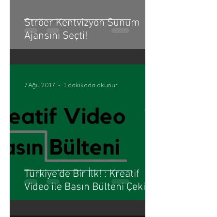
Ströer Kentvizyon Sunum
Ajansını Seçti!
7 Ağu 2017
1 dakikada okunur
Türkiye'de Bir İlk! : Kreatif
Video ile Basın Bülteni Çekimi