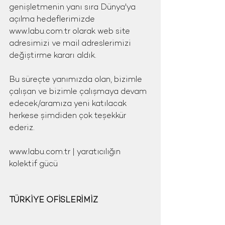
genişletmenin yanı sıra Dünya'ya 
açılma hedeflerimizde 
www.labu.com.tr olarak web site 
adresimizi ve mail adreslerimizi 
değiştirme kararı aldık.
Bu süreçte yanımızda olan, bizimle 
çalışan ve bizimle çalışmaya devam 
edecek/aramıza yeni katılacak 
herkese şimdiden çok teşekkür 
ederiz.
www.labu.com.tr | yaratıcılığın 
kolektif gücü
TÜRKİYE OFİSLERİMİZ