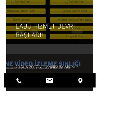
LABU HİZMET DEVRİ
BAŞLADI!
23 Şub 2017
1 dakikada okunur
2017'de Dijital Dünya