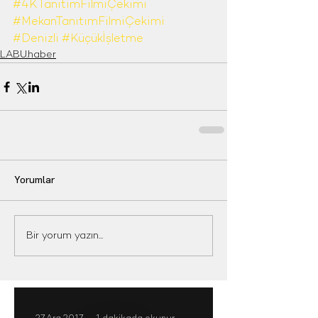
#4KTanıtımFilmiÇekimi
#MekanTanıtımFilmiÇekimi
#Denizli
#Küçükİşletme
LABU.haber
Yorumlar
Bir yorum yazın...