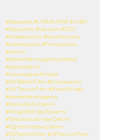
#labuajans
#LABUAJANS
#LABU
#labucomtr
#labucom
#2017
#markasunumu
#kurumsunumu
#şirketsunumu
#firmasunumu
#sunum
#presantationagencyistanbul
#presentation
#sunumyapanfirmalar
#4KReklamFilmi
#projesunumu
#4KTanıtımFilmi
#KreatifVideo
#presentationagency
#KamuSpotuÇekimi
#İnfografikVideoTasarımı
#TestimonialVideoÇekimi
#EğitimVideosuÇekimi
#3DTanıtımFilmi
#2DTanıtımFilmi