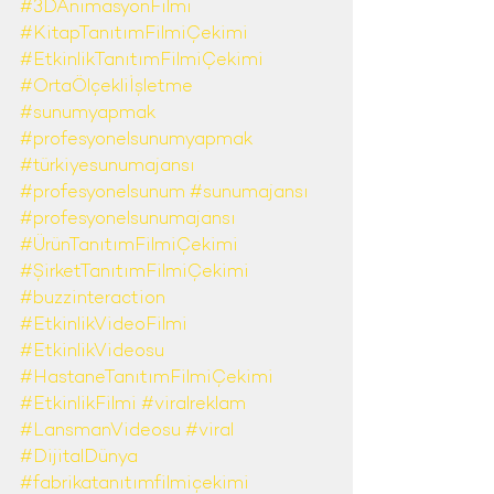
#3DAnimasyonFilmi
#KitapTanıtımFilmiÇekimi
#EtkinlikTanıtımFilmiÇekimi
#OrtaÖlçekliİşletme
#sunumyapmak
#profesyonelsunumyapmak
#türkiyesunumajansı
#profesyonelsunum
#sunumajansı
#profesyonelsunumajansı
#ÜrünTanıtımFilmiÇekimi
#ŞirketTanıtımFilmiÇekimi
#buzzinteraction
#EtkinlikVideoFilmi
#EtkinlikVideosu
#HastaneTanıtımFilmiÇekimi
#EtkinlikFilmi
#viralreklam
#LansmanVideosu
#viral
#DijitalDünya
#fabrikatanıtımfilmiçekimi