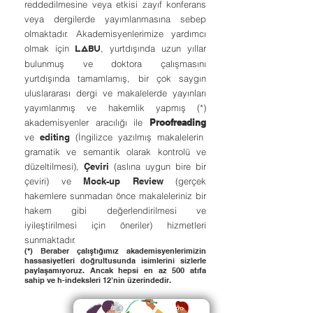
reddedilmesine veya etkisi zayıf konferans
veya dergilerde yayımlanmasına sebep
olmaktadır. Akademisyenlerimize yardımcı
olmak için
, yurtdışında uzun yıllar
LABU
bulunmuş ve doktora çalışmasını
yurtdışında tamamlamış, bir çok saygın
uluslararası dergi ve makalelerde yayınları
yayımlanmış ve hakemlik yapmış (*)
akademisyenler aracılığı ile
Proofreading
ve
editing
(İngilizce yazılmış makalelerin
gramatik ve semantik olarak kontrolü ve
düzeltilmesi),
Çeviri
(aslına uygun bire bir
çeviri) ve
Mock-up Review
(gerçek
hakemlere sunmadan önce makaleleriniz bir
hakem gibi değerlendirilmesi ve
iyileştirilmesi için öneriler) hizmetleri
sunmaktadır.
(*) Beraber çalıştığımız akademisyenlerimizin
hassasiyetleri doğrultusunda isimlerini sizlerle
paylaşamıyoruz. Ancak hepsi en az 500 atıfa
sahip ve h-indeksleri 12’nin üzerindedir.