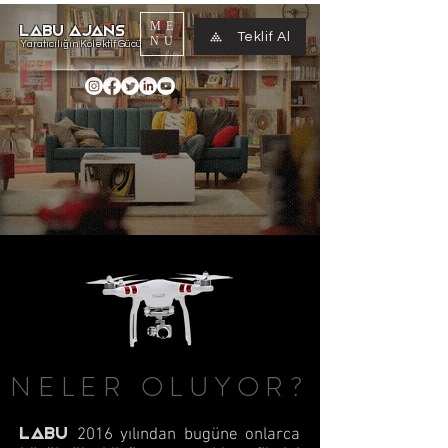
ME
LABU AJANS
Teklif Al
NU
Yaratıcılığın Kolektif Gücü
NELER OLUYOR?
LABU
2016 yılından bugüne onlarca