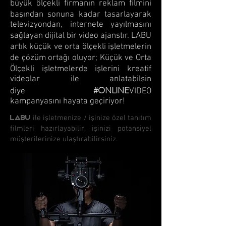
büyük ölçekli firmanın reklam filmini
başından sonuna kadar tasarlayarak
televizyondan, internete yayılmasını
sağlayan dijital bir video ajanstır. LABU
artık küçük ve orta ölçekli işletmelerin
de çözüm ortağı oluyor; Küçük ve Orta
Ölçekli işletmelerde işlerini kreatif
videolar ile anlatabilsin
#ONLINE
diye
VIDEO
kampanyasını hayata geçiriyor!
LABU
ile işletmenize / işinize özel tanıtım
filmleri hazırlayabilir, işinizi potansiyel
müşterilerinize ulaştırabilirsiniz.